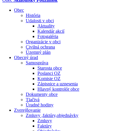
Obec
Sklabinský Podzámok
Obec
História
Udalosti v obci
Aktuality
Kalendár akcií
Fotogaléria
Organizácie v obci
Civilná ochrana
Územný plán
Obecný úrad
Samospráva
Starosta obce
Poslanci OZ
Komisie OZ
Zápisnice a uznesenia
Hlavný kontrolór obce
Dokumenty obce
Tlačivá
Úradné hodiny
Zverejňovanie
Zmluvy ,faktúry,objednávky
Zmluvy
Faktúry