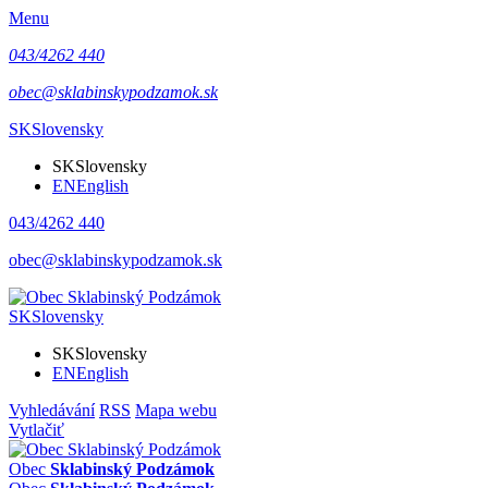
Menu
043/4262 440
obec@sklabinskypodzamok.sk
SK
Slovensky
SK
Slovensky
EN
English
043/4262 440
obec@sklabinskypodzamok.sk
SK
Slovensky
SK
Slovensky
EN
English
Vyhledávání
RSS
Mapa webu
Vytlačiť
Obec
Sklabinský Podzámok