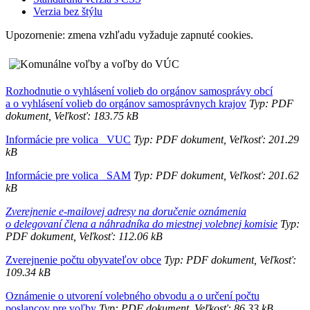
Verzia bez štýlu
Upozornenie: zmena vzhľadu vyžaduje zapnuté cookies.
Rozhodnutie o vyhlásení volieb do orgánov samosprávy obcí
a o vyhlásení volieb do orgánov samosprávnych krajov
Typ: PDF
dokument, Veľkosť: 183.75 kB
Informácie pre volica _VUC
Typ: PDF dokument, Veľkosť: 201.29
kB
Informácie pre volica _SAM
Typ: PDF dokument, Veľkosť: 201.62
kB
Zverejnenie e-mailovej adresy na doručenie oznámenia
o delegovaní člena a náhradníka do miestnej volebnej komisie
Typ:
PDF dokument, Veľkosť: 112.06 kB
Zverejnenie počtu obyvateľov obce
Typ: PDF dokument, Veľkosť:
109.34 kB
Oznámenie o utvorení volebného obvodu a o určení počtu
poslancov pre voľby
Typ: PDF dokument, Veľkosť: 86.33 kB