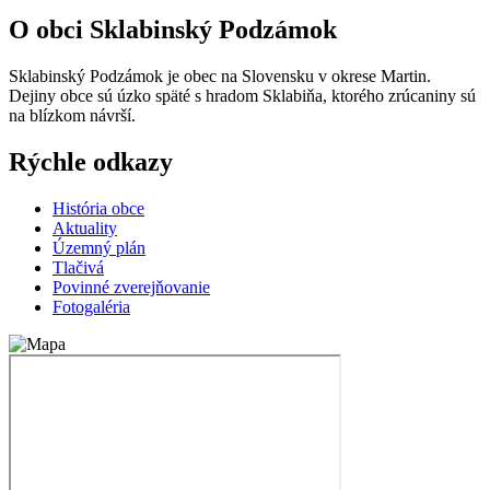
O obci Sklabinský Podzámok
Sklabinský Podzámok je obec na Slovensku v okrese Martin.
Dejiny obce sú úzko späté s hradom Sklabiňa, ktorého zrúcaniny sú
na blízkom návrší.
Rýchle odkazy
História obce
Aktuality
Územný plán
T
lačivá
Povinné zverejňovanie
Fotogaléria