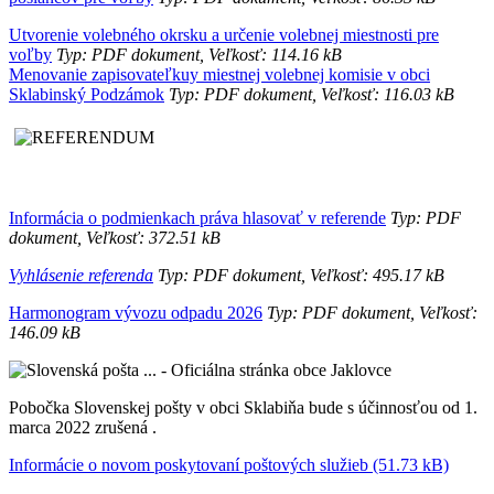
Utvorenie volebného okrsku a určenie volebnej miestnosti pre
voľby
Typ: PDF dokument, Veľkosť: 114.16 kB
Menovanie zapisovateľkuy miestnej volebnej komisie v obci
Sklabinský Podzámok
Typ: PDF dokument, Veľkosť: 116.03 kB
Informácia o podmienkach práva hlasovať v referende
Typ: PDF
dokument, Veľkosť: 372.51 kB
Vyhlásenie referenda
Typ: PDF dokument, Veľkosť: 495.17 kB
Harmonogram vývozu odpadu 2026
Typ: PDF dokument, Veľkosť:
146.09 kB
Pobočka Slovenskej pošty v obci Sklabiňa bude s účinnosťou od 1.
marca 2022 zrušená .
Informácie o novom poskytovaní poštových služieb (51.73 kB)