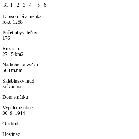
31
1
2
3
4
5
6
1. písomná zmienka
roku 1258
Počet obyvateľov
176
Rozloha
27.15 km2
Nadmorská výška
508 m.nm.
Sklabinský hrad
zrúcanina
Dom smútku
Vypálenie obce
30. 9. 1944
Obchod
Hostinec