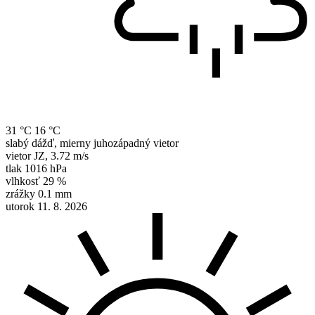
31 °C
16 °C
slabý dážď, mierny juhozápadný vietor
vietor
JZ
,
3.72 m/s
tlak
1016 hPa
vlhkosť
29 %
zrážky
0.1 mm
utorok 11. 8. 2026