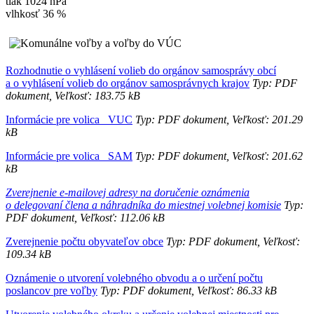
tlak
1024 hPa
vlhkosť
36 %
Rozhodnutie o vyhlásení volieb do orgánov samosprávy obcí
a o vyhlásení volieb do orgánov samosprávnych krajov
Typ: PDF
dokument, Veľkosť: 183.75 kB
Informácie pre volica _VUC
Typ: PDF dokument, Veľkosť: 201.29
kB
Informácie pre volica _SAM
Typ: PDF dokument, Veľkosť: 201.62
kB
Zverejnenie e-mailovej adresy na doručenie oznámenia
o delegovaní člena a náhradníka do miestnej volebnej komisie
Typ:
PDF dokument, Veľkosť: 112.06 kB
Zverejnenie počtu obyvateľov obce
Typ: PDF dokument, Veľkosť:
109.34 kB
Oznámenie o utvorení volebného obvodu a o určení počtu
poslancov pre voľby
Typ: PDF dokument, Veľkosť: 86.33 kB