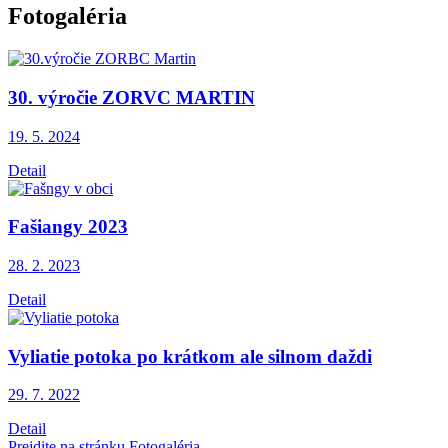
Fotogaléria
30. výročie ZORVC MARTIN
19. 5.
2024
Detail
Fašiangy 2023
28. 2.
2023
Detail
Vyliatie potoka po krátkom ale silnom daždi
29. 7.
2022
Detail
Prejdite na stránku Fotogaléria