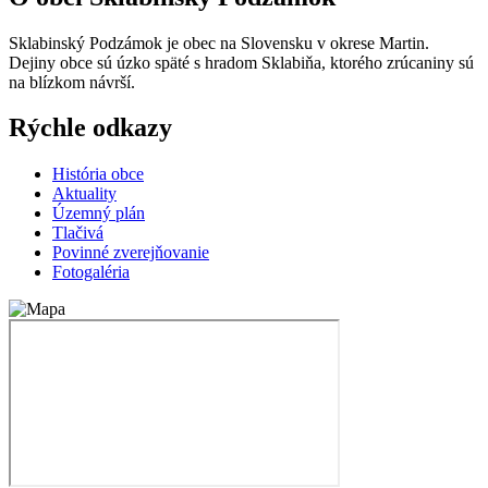
Sklabinský Podzámok je obec na Slovensku v okrese Martin.
Dejiny obce sú úzko späté s hradom Sklabiňa, ktorého zrúcaniny sú
na blízkom návrší.
Rýchle odkazy
História obce
Aktuality
Územný plán
T
lačivá
Povinné zverejňovanie
Fotogaléria