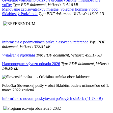
Utvorenie volebného okrsku a určenie volebnej miestnosti pre
voľby
Typ: PDF dokument, Veľkosť: 114.16 kB
Menovanie zapisovateľkuy miestnej volebnej komisie v obci
Sklabinský Podzámok
Typ: PDF dokument, Veľkosť: 116.03 kB
Informácia o podmienkach práva hlasovať v referende
Typ: PDF
dokument, Veľkosť: 372.51 kB
Vyhlásenie referenda
Typ: PDF dokument, Veľkosť: 495.17 kB
Harmonogram vývozu odpadu 2026
Typ: PDF dokument, Veľkosť:
146.09 kB
Pobočka Slovenskej pošty v obci Sklabiňa bude s účinnosťou od 1.
marca 2022 zrušená .
Informácie o novom poskytovaní poštových služieb (51.73 kB)