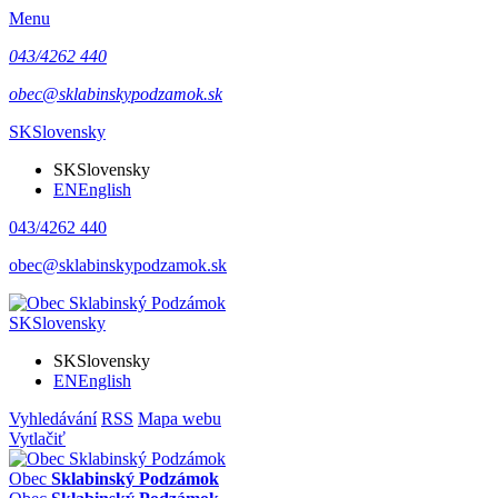
Menu
043/4262 440
obec@sklabinskypodzamok.sk
SK
Slovensky
SK
Slovensky
EN
English
043/4262 440
obec@sklabinskypodzamok.sk
SK
Slovensky
SK
Slovensky
EN
English
Vyhledávání
RSS
Mapa webu
Vytlačiť
Obec
Sklabinský Podzámok