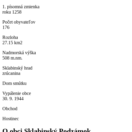
1. písomná zmienka
roku 1258
Počet obyvateľov
176
Rozloha
27.15 km2
Nadmorská výška
508 m.nm.
Sklabinský hrad
zrúcanina
Dom smútku
Vypálenie obce
30. 9. 1944
Obchod
Hostinec
O obci Sklabinský Podzámok