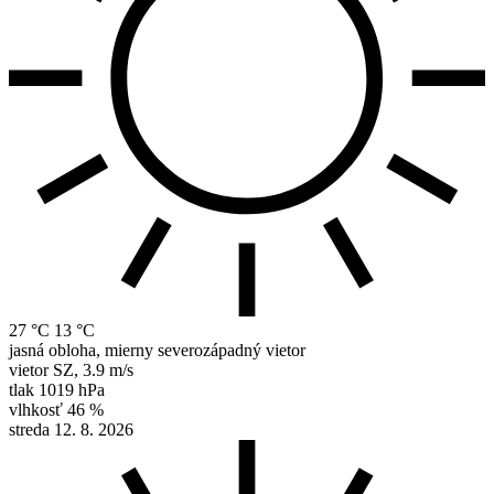
27 °C
13 °C
jasná obloha, mierny severozápadný vietor
vietor
SZ
,
3.9 m/s
tlak
1019 hPa
vlhkosť
46 %
streda 12. 8. 2026