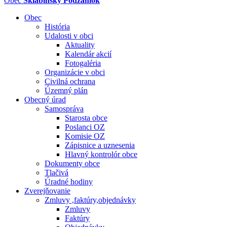
Obec
Sklabinský Podzámok
Obec
História
Udalosti v obci
Aktuality
Kalendár akcií
Fotogaléria
Organizácie v obci
Civilná ochrana
Územný plán
Obecný úrad
Samospráva
Starosta obce
Poslanci OZ
Komisie OZ
Zápisnice a uznesenia
Hlavný kontrolór obce
Dokumenty obce
Tlačivá
Úradné hodiny
Zverejňovanie
Zmluvy ,faktúry,objednávky
Zmluvy
Faktúry